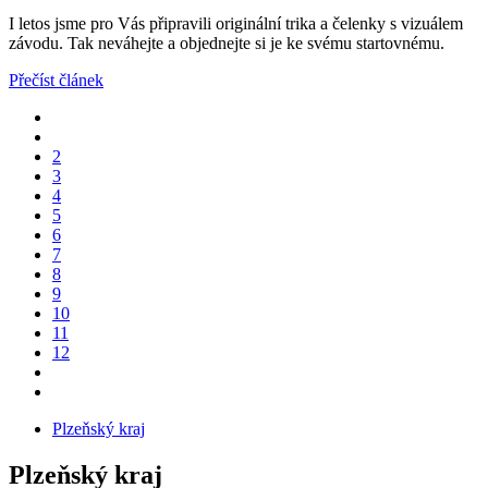
I letos jsme pro Vás připravili originální trika a čelenky s vizuálem
závodu. Tak neváhejte a objednejte si je ke svému startovnému.
Přečíst článek
2
3
4
5
6
7
8
9
10
11
12
Plzeňský kraj
Plzeňský kraj