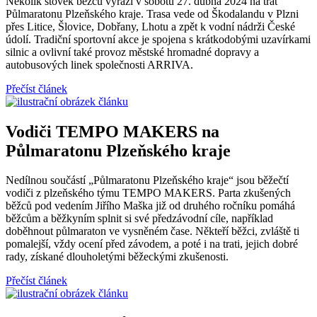
Několik stovek běžců vyrazí v sobotu 27. dubna 2024 na trať
Půlmaratonu Plzeňského kraje. Trasa vede od Škodalandu v Plzni
přes Litice, Šlovice, Dobřany, Lhotu a zpět k vodní nádrži České
údolí. Tradiční sportovní akce je spojena s krátkodobými uzavírkami
silnic a ovlivní také provoz městské hromadné dopravy a
autobusových linek společnosti ARRIVA.
Přečíst článek
Vodiči TEMPO MAKERS na
Půlmaratonu Plzeňského kraje
Nedílnou součástí „Půlmaratonu Plzeňského kraje“ jsou běžečtí
vodiči z plzeňského týmu TEMPO MAKERS. Parta zkušených
běžců pod vedením Jiřího Maška již od druhého ročníku pomáhá
běžcům a běžkyním splnit si své předzávodní cíle, například
doběhnout půlmaraton ve vysněném čase. Někteří běžci, zvláště ti
pomalejší, vždy ocení před závodem, a poté i na trati, jejich dobré
rady, získané dlouholetými běžeckými zkušenosti.
Přečíst článek