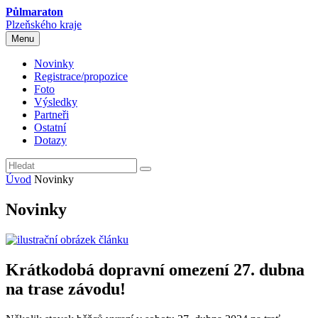
Půlmaraton
Plzeňského kraje
Menu
Novinky
Registrace/propozice
Foto
Výsledky
Partneři
Ostatní
Dotazy
Úvod
Novinky
Novinky
Krátkodobá dopravní omezení 27. dubna
na trase závodu!