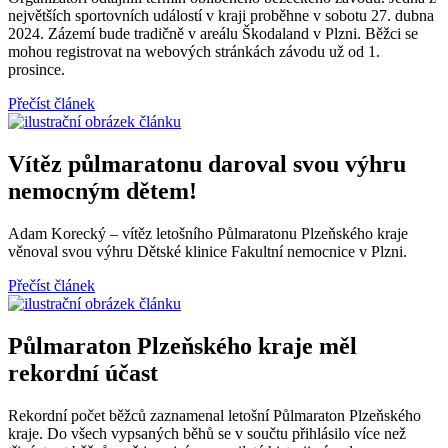
největších sportovních událostí v kraji proběhne v sobotu 27. dubna
2024. Zázemí bude tradičně v areálu Škodaland v Plzni. Běžci se
mohou registrovat na webových stránkách závodu už od 1.
prosince.
Přečíst článek
Vítěz půlmaratonu daroval svou výhru
nemocným dětem!
Adam Korecký – vítěz letošního Půlmaratonu Plzeňského kraje
věnoval svou výhru Dětské klinice Fakultní nemocnice v Plzni.
Přečíst článek
Půlmaraton Plzeňského kraje měl
rekordní účast
Rekordní počet běžců zaznamenal letošní Půlmaraton Plzeňského
kraje. Do všech vypsaných běhů se v součtu přihlásilo více než