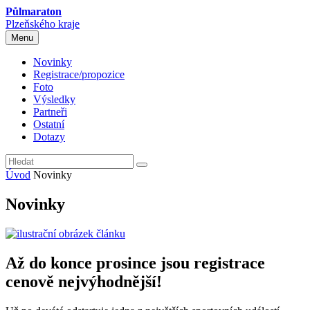
Půlmaraton
Plzeňského kraje
Menu
Novinky
Registrace/propozice
Foto
Výsledky
Partneři
Ostatní
Dotazy
Úvod
Novinky
Novinky
Až do konce prosince jsou registrace
cenově nejvýhodnější!