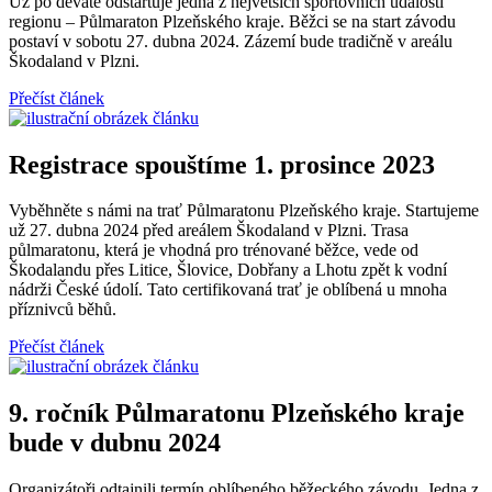
Už po deváté odstartuje jedna z největších sportovních událostí
regionu – Půlmaraton Plzeňského kraje. Běžci se na start závodu
postaví v sobotu 27. dubna 2024. Zázemí bude tradičně v areálu
Škodaland v Plzni.
Přečíst článek
Registrace spouštíme 1. prosince 2023
Vyběhněte s námi na trať Půlmaratonu Plzeňského kraje. Startujeme
už 27. dubna 2024 před areálem Škodaland v Plzni. Trasa
půlmaratonu, která je vhodná pro trénované běžce, vede od
Škodalandu přes Litice, Šlovice, Dobřany a Lhotu zpět k vodní
nádrži České údolí. Tato certifikovaná trať je oblíbená u mnoha
příznivců běhů.
Přečíst článek
9. ročník Půlmaratonu Plzeňského kraje
bude v dubnu 2024
Organizátoři odtajnili termín oblíbeného běžeckého závodu. Jedna z