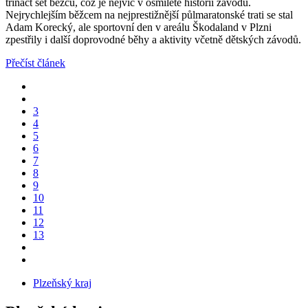
třináct set běžců, což je nejvíc v osmileté historii závodu.
Nejrychlejším běžcem na nejprestižnější půlmaratonské trati se stal
Adam Korecký, ale sportovní den v areálu Škodaland v Plzni
zpestřily i další doprovodné běhy a aktivity včetně dětských závodů.
Přečíst článek
3
4
5
6
7
8
9
10
11
12
13
Plzeňský kraj