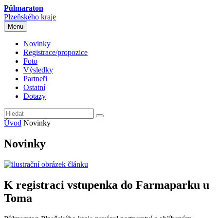
Půlmaraton
Plzeňského kraje
Menu
Novinky
Registrace/propozice
Foto
Výsledky
Partneři
Ostatní
Dotazy
Úvod
Novinky
Novinky
K registraci vstupenka do Farmaparku u
Toma