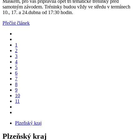
Maškem, pro vás připravila opět tři tematické tréninky před
samotným závodem. Tréninky budou vždy ve středu v termínech
10., 17. a 24.dubna od 17:30 hodin.
Přečíst článek
1
2
3
4
5
6
7
8
9
10
11
Plzeňský kraj
Plzeňský kraj