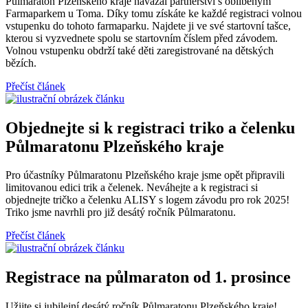
Půlmaraton Plzeňského kraje navázal partnerství s oblíbeným
Farmaparkem u Toma. Díky tomu získáte ke každé registraci volnou
vstupenku do tohoto farmaparku. Najdete ji ve své startovní tašce,
kterou si vyzvednete spolu se startovním číslem před závodem.
Volnou vstupenku obdrží také děti zaregistrované na dětských
bězích.
Přečíst článek
Objednejte si k registraci triko a čelenku
Půlmaratonu Plzeňského kraje
Pro účastníky Půlmaratonu Plzeňského kraje jsme opět připravili
limitovanou edici trik a čelenek. Neváhejte a k registraci si
objednejte tričko a čelenku ALISY s logem závodu pro rok 2025!
Triko jsme navrhli pro již desátý ročník Půlmaratonu.
Přečíst článek
Registrace na půlmaraton od 1. prosince
Užijte si jubilejní desátý ročník Půlmaratonu Plzeňského kraje!